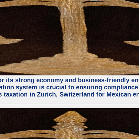
 for its strong economy and business-friendly 
ation system is crucial to ensuring compliance 
s taxation in Zurich, Switzerland for Mexican e