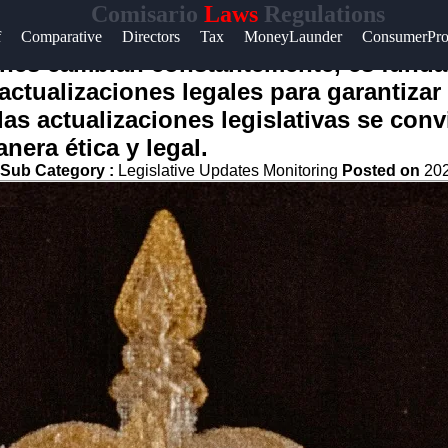
Comisario
Laws
Regulations
f
Comparative
Directors
Tax
MoneyLaunder
ConsumerPro
t
iones cambian constantemente, es fund
actualizaciones legales para garantizar
t
las actualizaciones legislativas se convi
era ética y legal.
Sub Category :
Legislative Updates Monitoring
Posted on
202