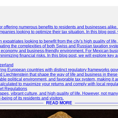
r offering numerous benefits to residents and businesses alike. 
ompanies looking to optimize their tax situation. In this blog post
 expatriates looking to benefit from the city's high quality of lif
ating the complexities of both Swiss and Russian taxation syst
rong economy and business-friendly environment. For Mexican bus
nimizing financial risks. In this blog post, we will explore key a
zerland
ng European countries with distinct regulatory frameworks govern
d Liechtenstein that shape the way of life and business in these
ble political environment, and favorable tax system, making it an 
calculated to maximize your returns and comply with local regula
ort Regulations
pes, vibrant culture, and high quality of life. However, not many
-being of its residents and visitors.
READ MORE