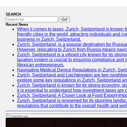
SEARCH
Go!
Recent News
When it comes to taxes, Zurich, Switzerland is known fo
friendly cities in the world, attracting individuals and c
business in Zurich, Switzerland.
Zurich, Switzerland, is a popular destination for Russian
However, relocating to Zurich from Russia means navig
Zurich, Switzerland is a vibrant city known for its st
taxation system is crucial to ensuring compliance and mi
Mexican entrepreneurs.
Navigating Medical Device Regulations in Zurich, Swit
Zurich, Switzerland and Liechtenstein are two neighbori
explore some key regulations in Zurich, Switzerland an
Zurich, Switzerland is known for its strong economy, sta
it is essential to understand how investment taxes are 
Zurich, Switzerland: A Closer Look at Food Export-Imp
Zurich, Switzerland is renowned for its stunning landsca
regulations that contribute to the overall health and well
9 months ago