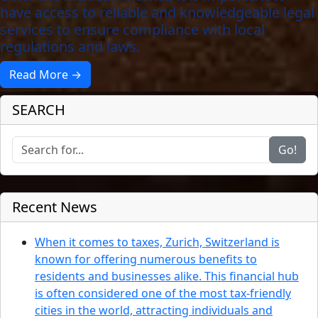
have access to reliable and knowledgeable legal
services to ensure compliance with local
regulations and laws.
Read More →
SEARCH
Go!
Recent News
When it comes to taxes, Zurich, Switzerland is
known for offering numerous benefits to
residents and businesses alike. This financial hub
is often considered one of the most tax-friendly
cities in the world, attracting individuals and