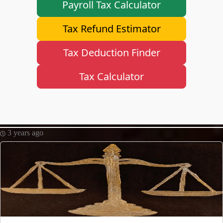
Payroll Tax Calculator
Instagram
Tax Refund Estimator
Twitter
Tax Deduction Finder
Telegram
Tax Calculator
Help &
Support
Contact
3 years ago
About
Us
Write
for Us